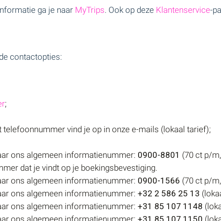
informatie ga je naar
MyTrips
. Ook op deze
Klantenservice
-p
 de contactopties:
er
;
telefoonnummer vind je op in onze e-mails (lokaal tarief);
naar ons algemeen informatienummer:
0900-8801
(70 ct p/m,
mer dat je vindt op je boekingsbevestiging.
naar ons algemeen informatienummer:
0900-1566
(70 ct p/m,
naar ons algemeen informatienummer:
+32 2 586 25 13
(lokaa
naar ons algemeen informatienummer:
+31 85 107 1148
(loka
naar ons algemeen informatienummer:
+31 85 107 1150
(loka