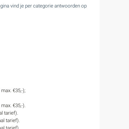
agina vind je per categorie antwoorden op
 max. €35,-);
 max. €35,-).
l tarief).
al tarief).
al tarief).