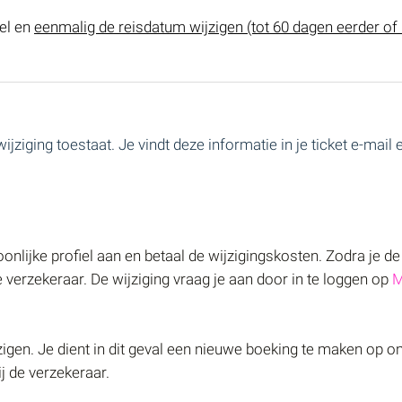
kel en
eenmalig de reisdatum wijzigen (tot 60 dagen eerder of 
ijziging toestaat. Je vindt deze informatie in je ticket e-mail
soonlijke profiel aan en betaal de wijzigingskosten. Zodra je de
e verzekeraar. De wijziging vraag je aan door in te loggen op
M
ijzigen. Je dient in dit geval een nieuwe boeking te maken op o
j de verzekeraar.